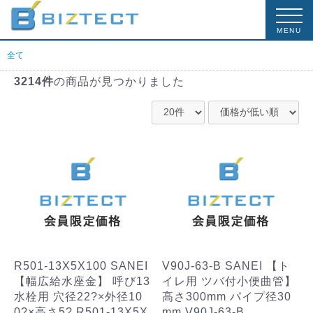
MENU
全て
3214件
の商品が見つかりました
R501-13X5X100 SANEI
V90J-63-B SANEI 【ト
【幅広給水座金】 呼び13
イレ用 ツバ付小便曲管】
水栓用 穴径22?×外径10
高さ300mm パイプ径30
0?×高さ5? R501-13X5X
mm V90J-63-B